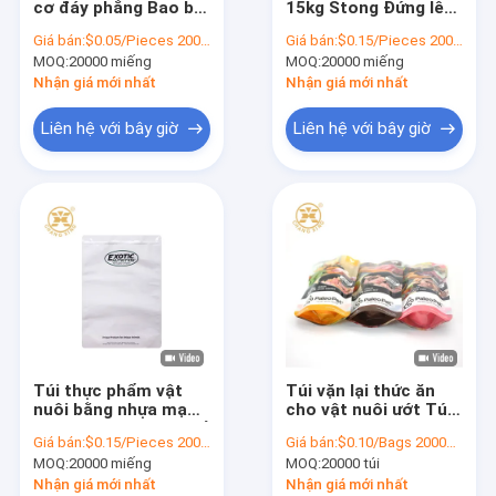
cơ đáy phẳng Bao bì
15kg Stong Đứng lên
Bao bì bánh mì
Giấy nhôm
Túi đựng thức ăn cho
Giá bán:
$0.05/Pieces 20000-99999 Pieces
Giá bán:
$0.15/Pieces 20000-199999 Pieces
thú cưng Nhựa Matt
MOQ:
Túi bao bì trái cây khô
20000 miếng
MOQ:
20000 miếng
Nhôm
Nhận giá mới nhất
Nhận giá mới nhất
Bao bì gạo
Liên hệ với bây giờ
Liên hệ với bây giờ
Túi bao bì thực phẩm khô
Túi đóng gói rau
Túi đóng gói chân không
Hộp bao bì các tông
Túi đóng gói sô cô la
Túi thực phẩm vật
Túi vặn lại thức ăn
Túi đựng chất tẩy rửa
nuôi bằng nhựa mạ
cho vật nuôi ướt Túi
1kg 2kg 3kg 20kgs Để
kín khí PET NY AL
Giá bán:
$0.15/Pieces 20000-199999 Pieces
Giá bán:
$0.10/Bags 20000-99999 Bags
nuôi động vật
RCPP Bao bì đựng
Túi đóng gói thức ăn cho thú cưng
MOQ:
20000 miếng
MOQ:
20000 túi
thức ăn cho vật nuôi
Túi vặn lại
Nhận giá mới nhất
Nhận giá mới nhất