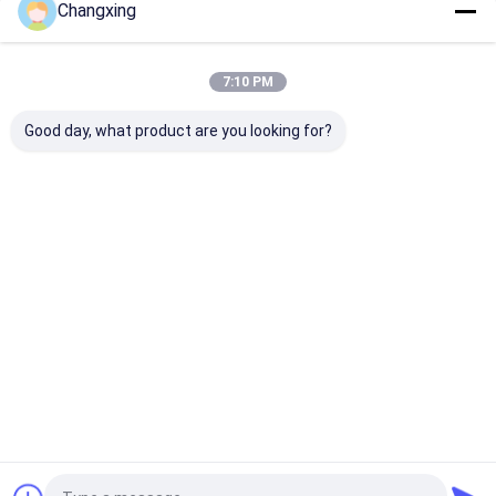
Changxing
Danh Mục Của Chúng Tôi
7:10 PM
Good day, what product are you looking for?
Túi đóng gói cà phê
Túi đóng gói đồ ăn
Bì gà quay
nhẹ
Nhà
Desktop Site
Sơ đồ trang web
Chính sách bảo mật
Phẩm chất
Túi đóng gói cà phê
Nhà máy trung quốc.Copyright ©
2026 Guangdong Changxing Printing Service Co., Ltd.. All Rights
Reserved.