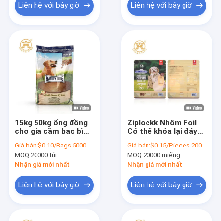
Liên hệ với bây giờ
Liên hệ với bây giờ
15kg 50kg ống đồng
Ziplockk Nhôm Foil
cho gia cầm bao bì
Có thể khóa lại đáy
thức ăn cho vật nuôi
Túi đựng thức ăn cho
Giá bán:
$0.10/Bags 5000-19999 Bags
Giá bán:
$0.15/Pieces 20000-199999 Pieces
Túi đựng thức ăn cho
chó cưng 1kg 2kg 5kg
MOQ:
20000 túi
MOQ:
20000 miếng
chó huấn luyện
15kg
Nhận giá mới nhất
Nhận giá mới nhất
Liên hệ với bây giờ
Liên hệ với bây giờ