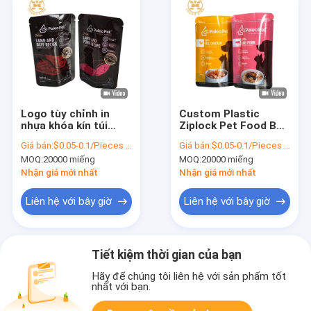
Logo tùy chỉnh in
Custom Plastic
nhựa khóa kín túi
Ziplock Pet Food Bag
thức ăn thú cưng túi
Moisture-Proof Pet
Giá bán:
$0.05-0.1/Pieces 20000-199999 Pieces
Giá bán:
$0.05-0.1/Pieces 20000-199999 Pieces
đóng gói vật nuôi
Packaging Bags For
MOQ:
20000 miếng
MOQ:
20000 miếng
chống ẩm cho thức
Dog Cat Food
ăn chó mèo
Nhận giá mới nhất
Nhận giá mới nhất
Liên hệ với bây giờ
Liên hệ với bây giờ
Tiết kiệm thời gian của bạn
Hãy để chúng tôi liên hệ với sản phẩm tốt
nhất với bạn.