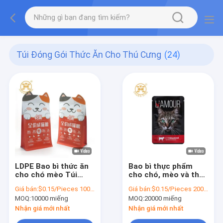
Túi Đóng Gói Thức Ăn Cho Thú Cưng
(24)
LDPE Bao bì thức ăn
Bao bì thực phẩm
cho chó mèo Túi
cho chó, mèo và thú
đựng thức ăn cho thú
cưng 5kg 10kg 15kg
Giá bán:
$0.15/Pieces 10000-99999 Pieces
Giá bán:
$0.15/Pieces 20000-199999 Pieces
cưng Hộp 5kg Túi có
20kg
MOQ:
10000 miếng
MOQ:
20000 miếng
dây kéo dưới cùng
Tám con dấu bên
Nhận giá mới nhất
Nhận giá mới nhất