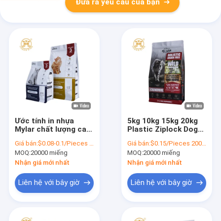
Đưa ra yêu cầu của bạn
Ước tính in nhựa
5kg 10kg 15kg 20kg
Mylar chất lượng cao
Plastic Ziplock Dog
Oem 8 bên Seal Bag
Cat Pet Food
Giá bán:
$0.08-0.1/Pieces 20000-199999 Pieces
Giá bán:
$0.15/Pieces 20000-199999 Pieces
Pet Food Packaging
Packaging Bag Stand
MOQ:
20000 miếng
MOQ:
20000 miếng
Square Bottom Pet
Up Pouch Flat
Cat Food Bag
Bottom Bags For Pet
Nhận giá mới nhất
Nhận giá mới nhất
Feeding (Thùng đóng
gói thực phẩm cho
Liên hệ với bây giờ
Liên hệ với bây giờ
chó, mèo, thú cưng)