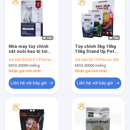
Nhà máy tùy chỉnh
Tùy chỉnh 5kg 10kg
vật nuôi bao bì túi
15kg Stand Up Pet
nhựa Ziplock chó
Food Bag Bao bì thức
Giá bán:
$0.05-0.1/Pieces 20000-199999 Pieces
Giá bán:
$0.15/Pieces 20000-199999 Pieces
mèo túi thức ăn vật
ăn vật nuôi bằng
MOQ:
20000 miếng
MOQ:
20000 miếng
nuôi túi đáy phẳng
nhựa với Zipper
5kg 10kg 15kg 20kg
Nhận giá mới nhất
Nhận giá mới nhất
Cho nuôi vật nuôi
Liên hệ với bây giờ
Liên hệ với bây giờ
Trang chủ
Các sản phẩm
về chúng tôi