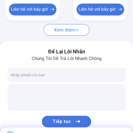
Túi bao bì mỹ phẩm
Liên hệ với bây giờ
Liên hệ với bây giờ
Túi đóng gói hàng may mặc
Túi bao bì phân bón
Xem thêm
Túi bao bì điện tử
Để Lại Lời Nhắn
Bao bì mật ong
Chúng Tôi Sẽ Trả Lời Nhanh Chóng
Phim đóng dấu lạnh
Co màng bao bì
Phim đóng gói tự động
Nguyên liệu thô màng căng
Tiếp tục