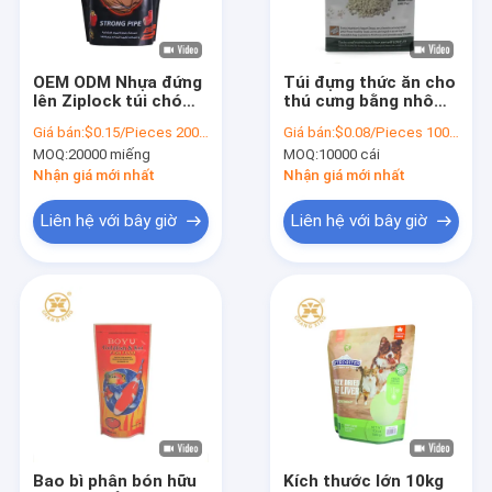
tham quan nhà máy
Kiểm soát chất lượng
OEM ODM Nhựa đứng
Túi đựng thức ăn cho
lên Ziplock túi chó
thú cưng bằng nhôm
Liên hệ với chúng tôi
mèo túi thức ăn thú
không thấm nước có
Giá bán:
$0.15/Pieces 20000-199999 Pieces
Giá bán:
$0.08/Pieces 10000-99999 Pieces
cưng 5kg 10kg 15kg
khóa kéo
MOQ:
20000 miếng
MOQ:
10000 cái
20kg Cho nuôi thú
Tin tức
cưng
Nhận giá mới nhất
Nhận giá mới nhất
trường hợp
Liên hệ với bây giờ
Liên hệ với bây giờ
Yêu cầu Đặt giá
Túi đóng gói cà phê
Túi đóng gói đồ ăn nhẹ
Bì gà quay
Bao bì phân bón hữu
Kích thước lớn 10kg