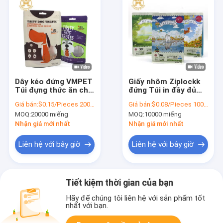
Dây kéo đứng VMPET
Giấy nhôm Ziplockk
Túi đựng thức ăn cho
đứng Túi in đầy đủ
vật nuôi Doy Pack Zip
Dây kéo Túi đựng
Giá bán:
$0.15/Pieces 20000-199999 Pieces
Giá bán:
$0.08/Pieces 10000-99999 Pieces
Lock Túi nhựa có cửa
thức ăn cho chó 5kg
MOQ:
20000 miếng
MOQ:
10000 miếng
sổ
Có thể tái chế
Nhận giá mới nhất
Nhận giá mới nhất
Liên hệ với bây giờ
Liên hệ với bây giờ
Tiết kiệm thời gian của bạn
Hãy để chúng tôi liên hệ với sản phẩm tốt
nhất với bạn.