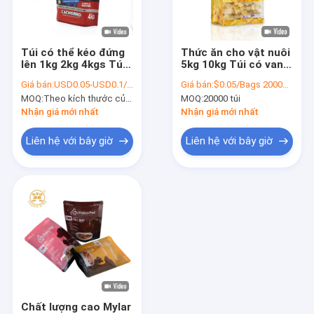
tham quan nhà máy
Kiểm soát chất lượng
Túi có thể kéo đứng
Thức ăn cho vật nuôi
lên 1kg 2kg 4kgs Túi
5kg 10kg Túi có van
Liên hệ với chúng tôi
đựng thức ăn cho vật
dưới cùng Túi nhôm
Giá bán:
USD0.05-USD0.1/PC
Giá bán:
$0.05/Bags 20000-99999 Bags
nuôi OEM Với dây kéo
có thể hàn lại
MOQ:
Theo kích thước của túi / 20.000 chiếc
MOQ:
20000 túi
nhựa có thể đóng lại
Tin tức
Nhận giá mới nhất
Nhận giá mới nhất
trường hợp
Liên hệ với bây giờ
Liên hệ với bây giờ
Yêu cầu Đặt giá
Túi đóng gói cà phê
Túi đóng gói đồ ăn nhẹ
Bì gà quay
Chất lượng cao Mylar