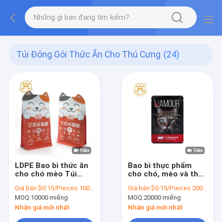
Túi Đóng Gói Thức Ăn Cho Thú Cưng
(24)
LDPE Bao bì thức ăn
Bao bì thực phẩm
cho chó mèo Túi
cho chó, mèo và thú
đựng thức ăn cho thú
cưng 5kg 10kg 15kg
Giá bán:
$0.15/Pieces 10000-99999 Pieces
Giá bán:
$0.15/Pieces 20000-199999 Pieces
cưng Hộp 5kg Túi có
20kg
MOQ:
10000 miếng
MOQ:
20000 miếng
dây kéo dưới cùng
Tám con dấu bên
Nhận giá mới nhất
Nhận giá mới nhất