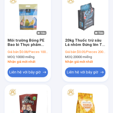
Môi trường Bóng PE
20kg Thuốc trừ sâu
Bao bì Thực phẩm
Lá nhôm Đứng lên Túi
Vật nuôi Túi 20kg
Túi đựng Phân bón
Giá bán:
$0.08/Pieces 10000-99999 Pieces
Giá bán:
$0.05/Pieces 20000-99999 Pieces
25kg Túi có dây kéo
hữu cơ Đáy phẳng
MOQ:
10000 miếng
MOQ:
20000 miếng
đứng
Nhận giá mới nhất
Nhận giá mới nhất
Liên hệ với bây giờ
Liên hệ với bây giờ
Trang chủ
Các sản phẩm
về chúng tôi