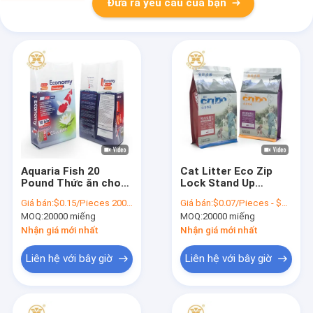
Đưa ra yêu cầu của bạn
Aquaria Fish 20
Cat Litter Eco Zip
Pound Thức ăn cho
Lock Stand Up
Vật nuôi Túi bao bì
Barrier Dog
Giá bán:
$0.15/Pieces 20000-199999 Pieces
Giá bán:
$0.07/Pieces - $0.1/Pieces
Thức ăn cho Cá Koi
Treatment Túi đóng
MOQ:
20000 miếng
MOQ:
20000 miếng
Bên nhựa Gusset
gói
Nhận giá mới nhất
Nhận giá mới nhất
Liên hệ với bây giờ
Liên hệ với bây giờ