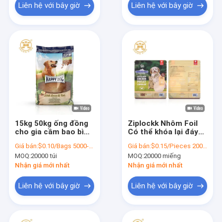
Liên hệ với bây giờ
Liên hệ với bây giờ
15kg 50kg ống đồng
Ziplockk Nhôm Foil
cho gia cầm bao bì
Có thể khóa lại đáy
thức ăn cho vật nuôi
Túi đựng thức ăn cho
Giá bán:
$0.10/Bags 5000-19999 Bags
Giá bán:
$0.15/Pieces 20000-199999 Pieces
Túi đựng thức ăn cho
chó cưng 1kg 2kg 5kg
MOQ:
20000 túi
MOQ:
20000 miếng
chó huấn luyện
15kg
Nhận giá mới nhất
Nhận giá mới nhất
Liên hệ với bây giờ
Liên hệ với bây giờ