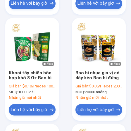
Liên hệ với bây giờ
Liên hệ với bây giờ
Khoai tây chiên hỗn
Bao bì nhựa gia vị có
hợp khô 8 Oz Bao bì
dây kéo Bao bì đứng
đứng lên với dây kéo
lên Túi có thể mở
Giá bán:
$0.10/Pieces 1000-99999 Pieces
Giá bán:
$0.05/Pieces 20000-99999 Pieces
có thể khóa lại
rộng
MOQ:
10000 cái
MOQ:
20000 miếng
Nhận giá mới nhất
Nhận giá mới nhất
Liên hệ với bây giờ
Liên hệ với bây giờ