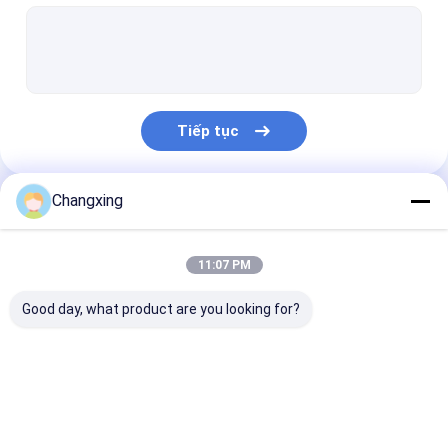
Bao bì bánh mì
Túi bao bì trái cây khô
Bao bì gạo
Tiếp tục
Túi bao bì thực phẩm khô
Túi đóng gói rau
Changxing
Danh Mục Của Chúng Tôi
Túi đóng gói chân không
11:07 PM
Hộp bao bì các tông
Good day, what product are you looking for?
Túi đóng gói sô cô la
Túi đựng chất tẩy rửa
Túi đóng gói cà phê
Túi đóng gói đồ ăn
Bì gà quay
Túi đóng gói thức ăn cho thú cưng
nhẹ