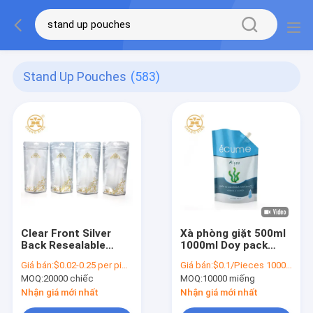
Stand Up Pouches
(583)
Clear Front Silver
Xà phòng giặt 500ml
Back Resealable
1000ml Doy pack
Zipper Metallized
chất lỏng đứng lên
Giá bán:
$0.02-0.25 per piece
Giá bán:
$0.1/Pieces 10000-99999 Pieces
Stand Up Pouch Bảo
Túi có vòi
MOQ:
20000 chiếc
MOQ:
10000 miếng
quản thực phẩm
Nhận giá mới nhất
Nhận giá mới nhất