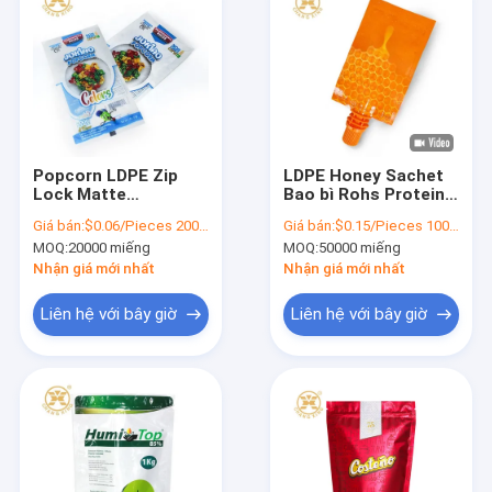
Popcorn LDPE Zip
LDPE Honey Sachet
Lock Matte
Bao bì Rohs Protein
Aluminium Foil Matte
Powder 500g Đứng
Giá bán:
$0.06/Pieces 20000-99999 Pieces
Giá bán:
$0.15/Pieces 10000-99999 Pieces
Stand Up Pouch 3
lên Túi có vòi
MOQ:
20000 miếng
MOQ:
50000 miếng
Side Seal Flat Pouch
Odm
Nhận giá mới nhất
Nhận giá mới nhất
Liên hệ với bây giờ
Liên hệ với bây giờ
Nhà
Sản phẩm
Về chúng tôi