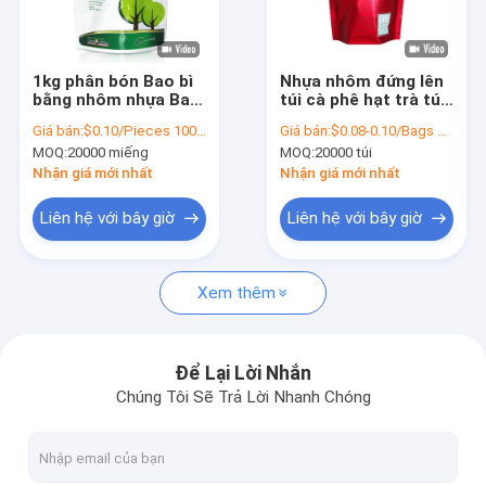
Chuyến tham quan nhà máy
Kiểm soát chất lượng
1kg phân bón Bao bì
Nhựa nhôm đứng lên
bằng nhôm nhựa Bao
túi cà phê hạt trà túi
Liên hệ với chúng tôi
bì Túi đứng lên Túi
đóng gói thực phẩm
Giá bán:
$0.10/Pieces 10000-99999 Pieces
Giá bán:
$0.08-0.10/Bags 10000-99999 Bags
Ziplockk SGS
túi đóng gói tự đứng
MOQ:
20000 miếng
MOQ:
20000 túi
Tin tức
Nhận giá mới nhất
Nhận giá mới nhất
Các trường hợp
Liên hệ với bây giờ
Liên hệ với bây giờ
Yêu cầu Đặt giá
Xem thêm
Túi đóng gói cà phê
Để Lại Lời Nhắn
Chúng Tôi Sẽ Trả Lời Nhanh Chóng
Túi đóng gói đồ ăn nhẹ
Bì gà quay