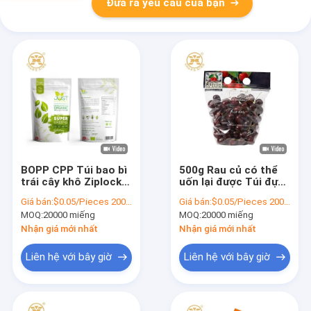
Đưa ra yêu cầu của bạn
BOPP CPP Túi bao bì
500g Rau củ có thể
trái cây khô Ziplockk
uốn lại được Túi đựng
Đứng lên Túi đựng
Trái cây khô Bao bì
Giá bán:
$0.05/Pieces 20000-99999 Pieces
Giá bán:
$0.05/Pieces 20000-99999 Pieces
thực phẩm Kẹo bột
Túi có dây kéo Lên
MOQ:
20000 miếng
MOQ:
20000 miếng
trên
Nhận giá mới nhất
Nhận giá mới nhất
Liên hệ với bây giờ
Liên hệ với bây giờ