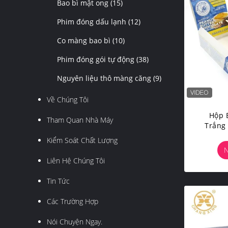
Bao bì mật ong
(15)
Phim đóng dấu lạnh
(12)
Co màng bao bì
(10)
Phim đóng gói tự động
(38)
Nguyên liệu thô màng căng
(9)
Về Chúng Tôi
Hộp 
Tham Quan Nhà Máy
Trắng
400g
Kiểm Soát Chất Lượng
N
Liên Hệ Chúng Tôi
Tin Tức
Các Trường Hợp
Nói Chuyện Ngay.