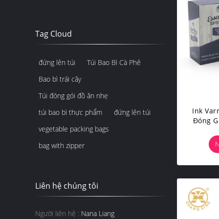
Tag Cloud
đứng lên túi
Túi Bao Bì Cà Phê
Bao bì trái cây
Túi đóng gói đồ ăn nhẹ
Ink Var
túi bao bì thực phẩm
đứng lên túi
Đóng G
vegetable packing bags
Giấy
N
bag with zipper
Liên hệ chúng tôi
Người liên hệ :
Nana Liang