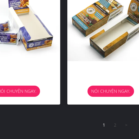
ÓI CHUYỆN NGAY.
NÓI CHUYỆN NGAY.
1
2
>