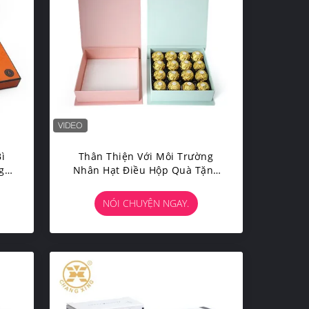
ì
Thân Thiện Với Môi Trường
g
Nhân Hạt Điều Hộp Quà Tặng
h
Bìa Cứng Tùy Chỉnh Hộp Đựng
Hạt Dẻ Cười
NÓI CHUYỆN NGAY.