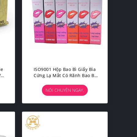
ie
ISO9001 Hộp Bao Bì Giấy Bìa
Với
Cứng Lạ Mắt Có Rãnh Bao Bì
h
Hộp Son Bóng Tùy Chỉnh
NÓI CHUYỆN NGAY.