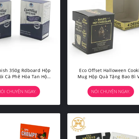
nish 350g Rdboard Hộp
Eco Offset Halloween Cook
ói Cà Phê Hòa Tan Hộp
Mug Hộp Quà Tặng Bao Bì 
 Thân Thiện Với Môi
Cửa Sổ Dập Nổi Cho Bán
Trường
Cupcake
ÓI CHUYỆN NGAY.
NÓI CHUYỆN NGAY.