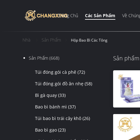
Trang Chủ
Các Sản Phẩm
Về Chúng
Nhà
Sản Phẩm
Hộp Bao Bì Các Tông
Sản phẩm 
Sản Phẩm
(668)
Túi đóng gói cà phê
(72)
Túi đóng gói đồ ăn nhẹ
(58)
Bì gà quay
(33)
Bao bì bánh mì
(37)
Túi bao bì trái cây khô
(26)
Bao bì gạo
(23)