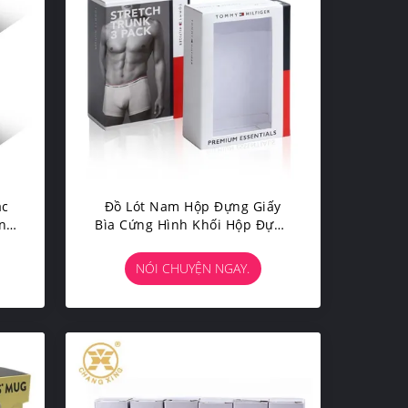
ác
Đồ Lót Nam Hộp Đựng Giấy
ng
Bìa Cứng Hình Khối Hộp Đựng
o
Giấy Bìa Cứng Kraft SGS
NÓI CHUYỆN NGAY.