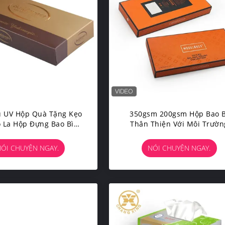
ủ UV Hộp Quà Tặng Kẹo
350gsm 200gsm Hộp Bao B
ô La Hộp Đựng Bao Bì
Thân Thiện Với Môi Trườn
va Bao Bì Giấy Và Bìa
Quà Tặng Giấy Giáng Sin
Cứng
ISO2008
ÓI CHUYỆN NGAY.
NÓI CHUYỆN NGAY.