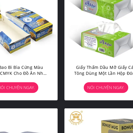
Bao Bì Bìa Cứng Màu
Giấy Thấm Dầu Mỡ Giấy C
 CMYK Cho Đồ Ăn Nhẹ
Tông Dùng Một Lần Hộp Đó
 Hộp Quà Bánh Quy
Gói Các Tông Màu In Log
ÓI CHUYỆN NGAY.
NÓI CHUYỆN NGAY.