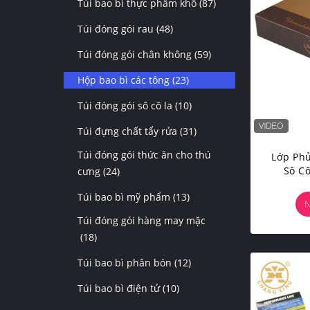
Túi bao bì thực phẩm khô
(87)
Túi đóng gói rau
(48)
Túi đóng gói chân không
(59)
Hộp bao bì các tông
(23)
Túi đóng gói sô cô la
(10)
Túi đựng chất tẩy rửa
(31)
Túi đóng gói thức ăn cho thú
Lớp Ph
Sô C
cưng
(24)
Bakla
Túi bao bì mỹ phẩm
(13)
N
Túi đóng gói hàng may mặc
(18)
Túi bao bì phân bón
(12)
Túi bao bì điện tử
(10)