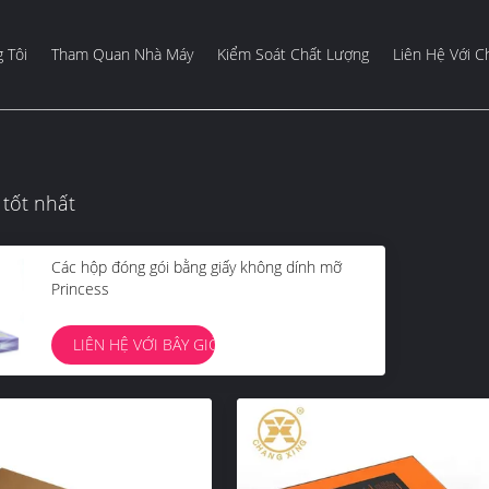
 Tôi
Tham Quan Nhà Máy
Kiểm Soát Chất Lượng
Liên Hệ Với C
tốt nhất
Các hộp đóng gói bằng giấy không dính mỡ
Princess
LIÊN HỆ VỚI BÂY GIỜ