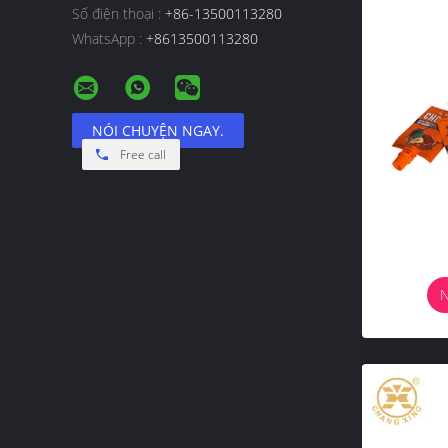
Số điện thoại :
+86-13500113280
WhatsApp :
+8613500113280
NÓI CHUYỆN NGAY.
Free call
N