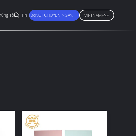
húng Tôi
Tin Tức
NÓI CHUYỆN NGAY.
VIETNAMESE