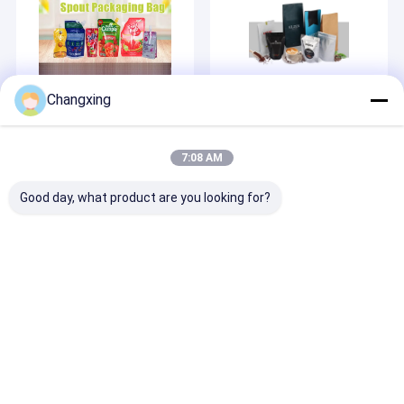
2025-03-13
2024-07-24
Changxing
Túi phun chất lượng
Túi đựng cà phê bán
cao
chạy
7:08 AM
Good day, what product are you looking for?
2024-05-24
2022-05-20
Giải pháp một cửa
Sản phẩm còn hàng
Nhà
Desktop Site
Sơ đồ trang web
Chính sách bảo mật