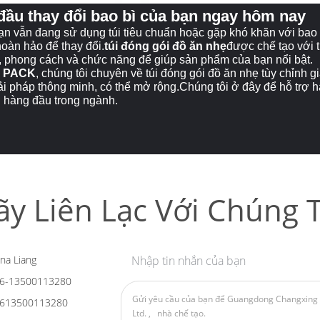
đầu thay đổi bao bì của bạn ngay hôm nay
n vẫn đang sử dụng túi tiêu chuẩn hoặc gặp khó khăn với bao 
oàn hảo để thay đổi.
túi đóng gói đồ ăn nhẹ
được chế tạo với 
 phong cách và chức năng để giúp sản phẩm của bạn nổi bật.
 PACK
, chúng tôi chuyên về túi đóng gói đồ ăn nhẹ tùy chỉnh gi
ải pháp thông minh, có thể mở rộng.Chúng tôi ở đây để hỗ trợ
ệu hàng đầu trong ngành.
ãy Liên Lạc Với Chúng T
na Liang
Nhập tin nhắn của bạn
6-13500113280
613500113280