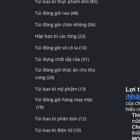
Túi bao bì thực phẩm khô
(85)
Túi đóng gói rau
(48)
Túi đóng gói chân không
(56)
Hộp bao bì các tông
(23)
Túi đóng gói sô cô la
(10)
Túi đựng chất tẩy rửa
(31)
Túi đóng gói thức ăn cho thú
cưng
(24)
Túi bao bì mỹ phẩm
(13)
Lợi 
Nhấp
(
Túi đóng gói hàng may mặc
của ch
(18)
hiệu c
Thi
Túi bao bì phân bón
(12)
mắt
Ch
Túi bao bì điện tử
(10)
thi
MO