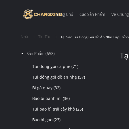
Trang Chủ
Các Sản Phẩm
Về Chúng 
Nhà
Tin Tức
Tại Sao Túi Đóng Gói Đồ Ăn Nhẹ Tùy Chỉn
Tạ
Sản Phẩm
(658)
Túi đóng gói cà phê
(71)
Túi đóng gói đồ ăn nhẹ
(57)
Bì gà quay
(32)
Bao bì bánh mì
(36)
Túi bao bì trái cây khô
(25)
Bao bì gạo
(23)