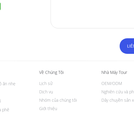
Về Chúng Tôi
Nhà Máy Tour
Lịch sử
OEM/ODM
đồ ăn nhẹ
Dịch vụ
Nghiên cứu và ph
Nhóm của chúng tôi
Dây chuyền sản x
ì
Giới thiệu
à phê