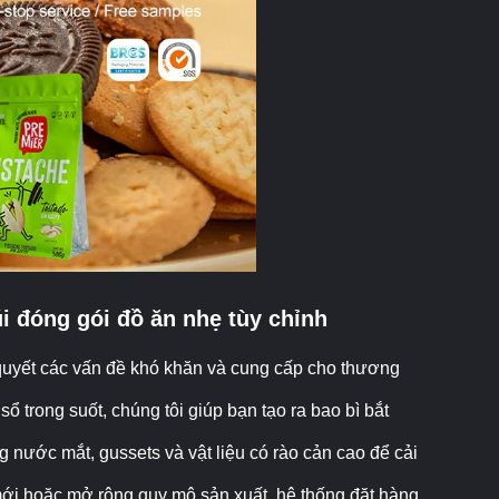
úi đóng gói đồ ăn nhẹ tùy chỉnh
 quyết các vấn đề khó khăn và cung cấp cho thương
ổ trong suốt, chúng tôi giúp bạn tạo ra bao bì bắt
g nước mắt, gussets và vật liệu có rào cản cao để cải
ới hoặc mở rộng quy mô sản xuất, hệ thống đặt hàng