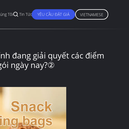
úng Tôi
Tin Tức
YÊU CẦU ĐẶT GIÁ
VIETNAMESE
ỉnh đang giải quyết các điểm
gói ngày nay?②