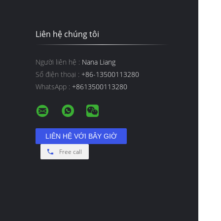
Liên hệ chúng tôi
Người liên hệ :
Nana Liang
Số điện thoại :
+86-13500113280
WhatsApp :
+8613500113280
Free call