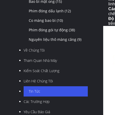
Bao bì mật ong
(15)
lin
Các
Phim đóng dấu lạnh
(12)
chế
Độ 
Co màng bao bì
(10)
trên
Phim đóng gói tự động
(38)
Nguyên liệu thô màng căng
(9)
Về Chúng Tôi
Tham Quan Nhà Máy
Kiểm Soát Chất Lượng
Liên Hệ Chúng Tôi
Tin Tức
Các Trường Hợp
Yêu Cầu Báo Giá