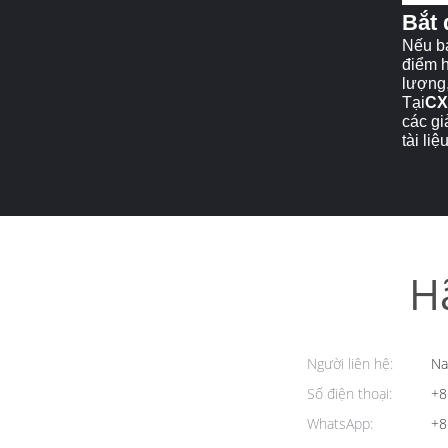
Bắt 
Nếu bạ
điểm h
lượng,
Tại
CX
các gi
tài li
H
Người liên hệ:
Na
Số điện thoại:
+8
WhatsApp:
+8