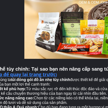
thế tùy chỉnh: Tại sao bạn nên nâng cấp sang t
 để quay lại trang trước
)
úng ta
túi đóng gói đồ ăn nhẹ tùy chỉnh
được thiết kế để giải
ủa bạn một lợi thế cạnh tranh:
ết kế phù hợp:
Từ màu sắc rực rỡ đến kết thúc độc đáo và cửa s
 kể câu chuyện thương hiệu của bạn ngay từ cái nhìn đầu tiên.
ức năng nâng cao:
Chọn từ các niềng kéo có thể khóa lại, niền
ện độ tươi và dễ sử dụng của sản phẩm.
Q thấp & Quá nhanh:
Cho dù bạn đang tung ra một hương vị m