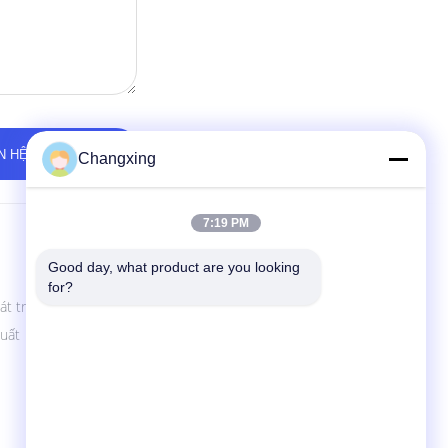
Changxing
7:19 PM
Liên Hệ Với Chúng Tôi
Good day, what product are you looking 
Guangdong Changxing Printing Service Co.,
for?
Ltd.
át triển
Bên trái của chợ Hutou, đường cao tốc
uất
Chaoshan, Chaoan, Chaozhou, Quảng Đông
Trung Quốc
86-754-82129638
cx1@ca-changxing.com