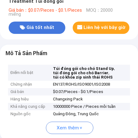
Treatment Túi đóng gói
Giá bán：$0.07/Pieces - $0.1/Pieces
MOQ：20000
miếng
Giá tốt nhất
Liên hệ với bây giờ
Mô Tả Sản Phẩm
,
Túi đóng gói cho chó Stand Up
Điểm nổi bật
,
túi đóng gói cho chó Barrier
túi có khóa zip sinh thái ROHS
Chứng nhận
EN137/ROHS/ISO9001/ISO2008
Giá bán
$0.07/Pieces - $0.1/Pieces
Hàng hiệu
Changxing Pack
Khả năng cung cấp
10000000 Piece / Pieces mỗi tuần
Nguồn gốc
Quảng Đông, Trung Quốc
Xem thêm