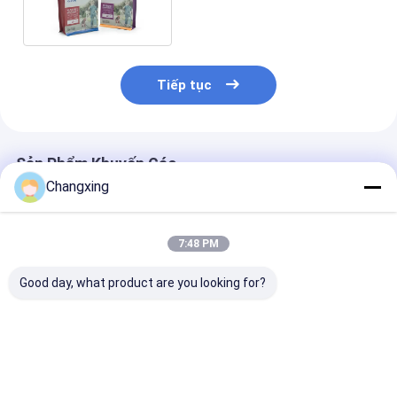
Tiếp tục
Sản Phẩm Khuyến Cáo
Changxing
7:48 PM
Good day, what product are you looking for?
Chất lượng cao
Logo tùy chỉnh in
Custom Plasti
Mylar giấy in tùy
nhựa khóa kín túi
Ziplock Pet Fo
chỉnh gói thức ăn
thức ăn thú cưng túi
Moisture-Proo
thú cưng đứng lên
đóng gói vật nuôi
Packaging Bag
túi thức ăn thú cưng
chống ẩm cho thức
Dog Cat Food
Giá tốt nhất
Giá tốt nhất
Giá tốt n