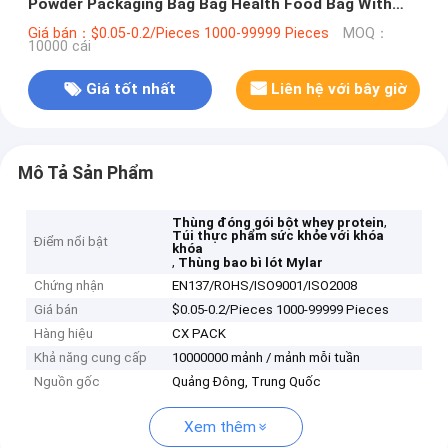
Powder Packaging Bag Bag Health Food Bag With
Zipper (Thùng đóng gói protein whey bằng bột)
Giá bán：$0.05-0.2/Pieces 1000-99999 Pieces
MOQ：
10000 cái
Giá tốt nhất
Liên hệ với bây giờ
Mô Tả Sản Phẩm
,
Thùng đóng gói bột whey protein
Túi thực phẩm sức khỏe với khóa
Điểm nổi bật
khóa
,
Thùng bao bì lót Mylar
Chứng nhận
EN137/ROHS/ISO9001/ISO2008
Giá bán
$0.05-0.2/Pieces 1000-99999 Pieces
Hàng hiệu
CX PACK
Khả năng cung cấp
10000000 mảnh / mảnh mỗi tuần
Nguồn gốc
Quảng Đông, Trung Quốc
Xem thêm