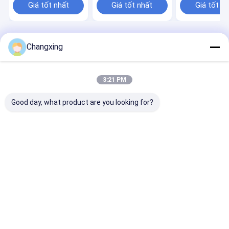
Giá tốt nhất
Giá tốt nhất
Giá tốt n
Nhà
Desktop Site
Changxing
Sơ đồ trang web
Chính sách bảo mật
Phẩm chất
Túi đóng gói cà phê
Nhà máy trung quốc.Copyright ©
2026 Guangdong Changxing Printing Service Co., Ltd.. All Rights
3:21 PM
Reserved.
Good day, what product are you looking for?
Trang chủ
Các sản phẩm
về chúng tôi