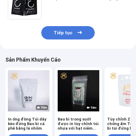
Bag Bag Health Food Bag With
Zipper (Thùng đóng gói protein
whey bằng bột)
Tiếp tục
Sản Phẩm Khuyến Cáo
In ống đồng Túi dây
Bao bì trong suốt
Tùy chỉnh Zipl
kéo đứng Bao bì cà
được in tùy chỉnh túi
chống ẩm Tac
phê bằng lá nhôm
nhựa với hạt niêm
bì túi đứng lên
phong
với zipper