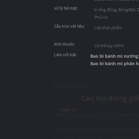
xử lý bề mặt:
In ống đồng, Bóng/Mờ, D
Phủ UV
Cấu trúc vật liệu:
Lớp thực phẩm
Kích thước:
Có thể tùy chỉnh
Làm nổi bật:
Bao bì bánh mì nướng
Bao bì bánh mì phân 
Mô Tả Sản Phẩm
Các túi đóng g
Đăng ký
Nhóm chuyên nghiệp với hơn 30 năm kinh ng
PVC đáy gusset bánh mì bao bì túi bột bao bì