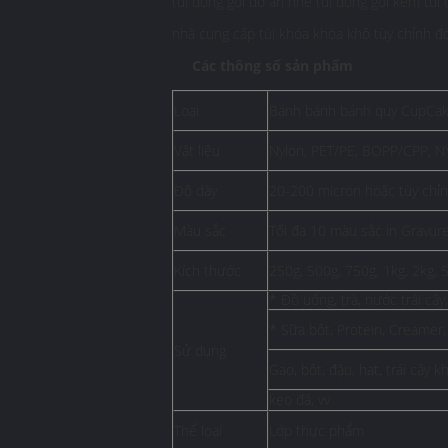
túi đóng gói đồ ăn nhẹ túi đóng gói kem túi
nhà cung cấp túi khóa khóa khô tùy chỉnh đó
Các thông số sản phẩm
Loại
Bánh bánh bánh quy CupCake 
Vật liệu
Nylon, PET/PE, BOPP/CPP, N
Độ dày
20-200 micron hoặc tùy chỉ
Màu sắc
Tối đa 10 màu sắc in Gravur
Kích thước
250g, 500g, 750g, 1kg, 2kg,
* Đồ uống, trà, nước trái câ
* Sữa bột, Protein, Creamer
Sử dụng
Gạo, bột, đậu, hạt, trái cây k
kẹo đá, vv
Thể loại
Lớp thực phẩm