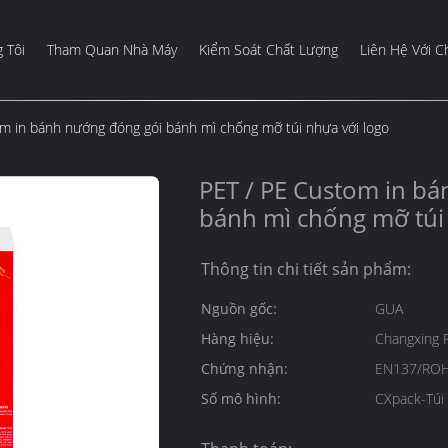
 Tôi
Tham Quan Nhà Máy
Kiểm Soát Chất Lượng
Liên Hệ Với C
m in bánh nướng đóng gói bánh mì chống mỡ túi nhựa với logo
PET / PE Custom in b
bánh mì chống mỡ túi
Thông tin chi tiết sản phẩm:
Nguồn gốc:
GUA
Hàng hiệu:
Changxing 
Chứng nhận:
EN137/ROH
Số mô hình:
CXpack-Túi