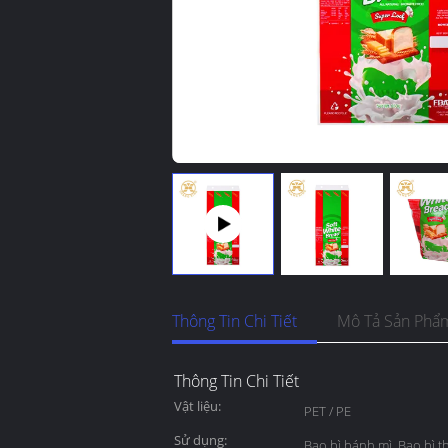
Thông Tin Chi Tiết
Mô Tả Sản Phẩ
Thông Tin Chi Tiết
Vật liệu:
PET / PE
Sử dụng:
Bao bì bánh mì, Bao bì 