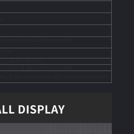
vv
ẩm, kháng oxy, hiệu suất niêm phong tốt
n thân
c gói hấp dẫn hơn nhiều
/ kích thước để đáp ứng nhu cầu cá nhân
 nhau để đáp ứng các yêu cầu chức năng chung và đặc biệt