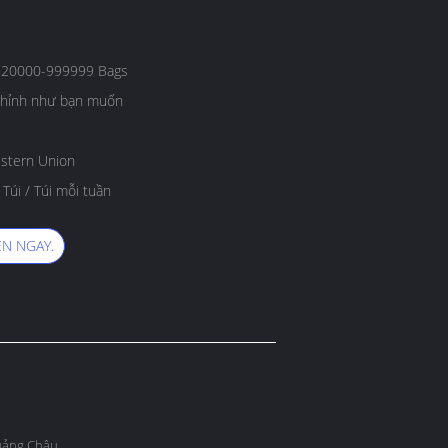
 20000-999999 Bags
 chỉnh như bạn muốn
estern Union
úi / Túi mỗi tuần
N NGAY.
uảng Châu