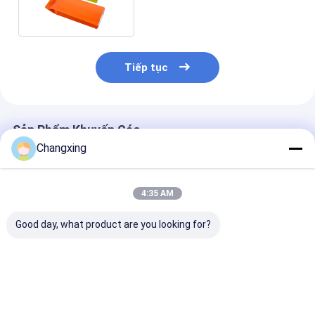
Tiếp tục
Sản Phẩm Khuyến Cáo
Changxing
4:35 AM
Good day, what product are you looking for?
Tùy chỉnh in ấn cấp
Thùng đóng gói thịt
CPP 125C túi b
thực phẩm Thịt bò
tươi thông minh tùy
chân không th
khô Bao bì Túi kín
chỉnh Thùng đóng
thiện với môi 
chống ẩm cho thịt
gói thực phẩm
lợn và thịt bò
Thùng đóng kín chân
Giá tốt nhất
Giá tốt nhất
Giá tốt n