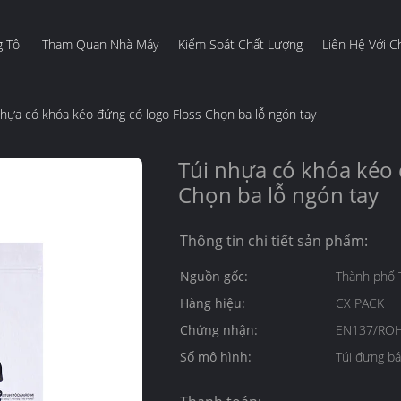
 Tôi
Tham Quan Nhà Máy
Kiểm Soát Chất Lượng
Liên Hệ Với C
nhựa có khóa kéo đứng có logo Floss Chọn ba lỗ ngón tay
Túi nhựa có khóa kéo 
Chọn ba lỗ ngón tay
Thông tin chi tiết sản phẩm:
Nguồn gốc:
Thành phố 
Hàng hiệu:
CX PACK
Chứng nhận:
EN137/ROH
Số mô hình:
Túi đựng bá