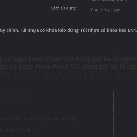
Cách sử dụng:
Y học hàng ngày
tùy chỉnh
Túi nhựa có khóa kéo đứng
Túi nhựa có khóa kéo EN1
,
,
có logo Floss Chọn Túi đóng gói ba lỗ ngón
ựa có Logo Floss Picks Túi đóng gói ba lỗ ng
u.Bao bì này có thể được tùy chỉnh cho Chỉ nha khoa, Chọn chỉ nha kho
iệu của túi.Nếu bạn có bất cứ điều gì khác muốn biết, xin vui lòng liên h
đựng chỉ nha khoa
 Kraft/AL/PE hoặc theo yêu cầu của bạn
kg hoặc tùy chỉnh