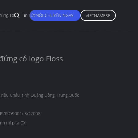
húng Tôi
Tin Tức
NÓI CHUYỆN NGAY.
VIETNAMESE
đứng có logo Floss
Triều Châu, tỉnh Quảng Đông, Trung Quốc
S/ISO9001/ISO2008
nh mì pita CX