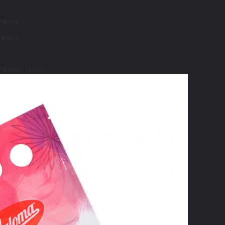
Pieces
 tháng
 Western Union