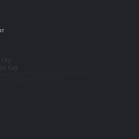
37
 tay
ón tay
a, Bao bì tăm.Không chỉ về kích thước và màu
ệ với chúng tôi càng sớm càng tốt.