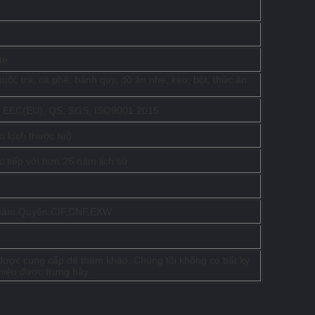
te
uôi, trà, cà phê, bánh quy, đồ ăn nhẹ, kẹo, bột, thức ăn
 EEC(EU), QS, SGS, ISO9001:2015
o kích thước túi)
c tiếp với hơn 25 năm lịch sử
hâm Quyến,CIF,CNF,EXW
được cung cấp để tham khảo. Chúng tôi không có bất kỳ
hiệu được trưng bày.