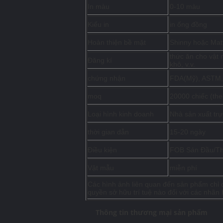
In màu
0-10 màu
Kiểu in
in ống đồng
Hoàn thiện bề mặt
Shinny hoặc Mat
thức ăn cho vật n
Đăng kí
khô, v.v.
chứng nhận
FDA(Mỹ), ASTM,
moq
20000 chiếc (the
Loại hình kinh doanh
Nhà sản xuất trự
thời gian dẫn
15-20 ngày
Điều kiện
FOB Sán Đầu/T
Vật mẫu
miễn phí
Các hình ảnh liên quan đến sản phẩm chỉ 
quyền sở hữu trí tuệ nào đối với các nhãn 
Thông tin thương mại sản phẩm