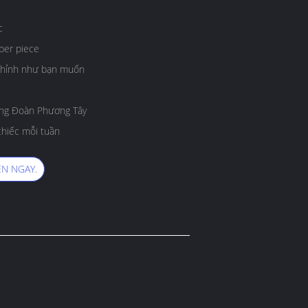
c
per piece
 chỉnh như bạn muốn
ông Đoàn Phương Tây
hiếc mỗi tuần
N NGAY.