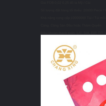
Giá FOB:0,02 0,25 đô la Mỹ / Cái
Số lượng đặt hàng tối thiểu: 20000 Piece / 
Khả năng cung cấp:10000000 Túi / Túi mỗi
Cảng: Cảng Sán Đầu hoặc Thâm Quyến
Điều khoản thanh toán: L/C, D/A, D/P, T/T,