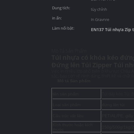
Dung tích:
tùy chỉnh
in ấn:
In Gravnre
Làm nổi bật:
EN137 Túi nhựa Zip 
Mô Tả Sản Phẩm
Túi nhựa có khóa kéo đứng 
Đứng lên Túi Zipper Túi nh
Việc in nhiều lớp phổ biến ở khu vực Châu Â
sắc, bau còn về hình dáng, thiết kế và chất l
Mô tả Sản phẩm
Túi dây kéo Túi 
tên sản phẩm
Loại sản phẩm
đứng lên túi
Cấu trúc vật liệu
PET/AL/PE, giấy
Kích thước hoặc kích
250g/500g/1kg/2
thước