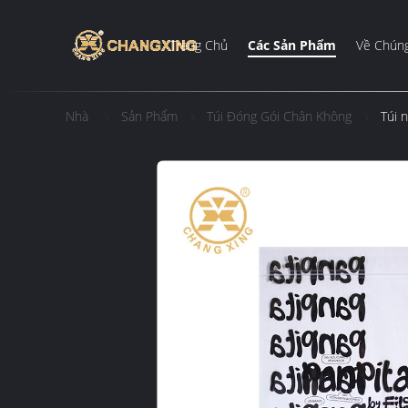
Trang Chủ
Các Sản Phẩm
Về Chúng
Nhà
Sản Phẩm
Túi Đóng Gói Chân Không
Túi 