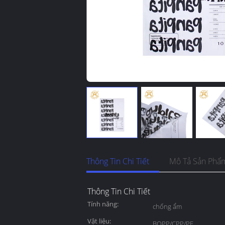
Thông Tin Chi Tiết
Mô Tả Sản Phẩ
Thông Tin Chi Tiết
Tính năng:
chống ẩm
Vật liệu:
BOPP/CPP/PE