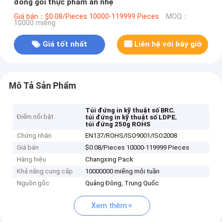
đóng gói thực phẩm ăn nhẹ
Giá bán：$0.08/Pieces 10000-119999 Pieces
MOQ：
10000 miếng
Giá tốt nhất
Liên hệ với bây giờ
Mô Tả Sản Phẩm
,
Túi đứng in kỹ thuật số BRC
Điểm nổi bật
,
túi đứng in kỹ thuật số LDPE
túi đứng 250g ROHS
Chứng nhận
EN137/ROHS/ISO9001/ISO2008
Giá bán
$0.08/Pieces 10000-119999 Pieces
Hàng hiệu
Changxing Pack
Khả năng cung cấp
10000000 miếng mỗi tuần
Nguồn gốc
Quảng Đông, Trung Quốc
Xem thêm