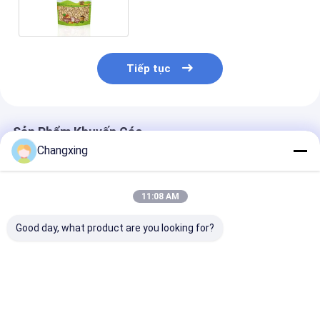
Tiếp tục
Sản Phẩm Khuyến Cáo
Changxing
11:08 AM
Good day, what product are you looking for?
Nhựa nhôm tùy
Thẻ đồ ăn được in
Bao bì đồ ăn n
chỉnh 250g 500g Zip
tùy chỉnh túi đóng
Ziplockk
Lock Bag Stand Up
gói kẹo Logo tùy
Holographic
Pouch Self
chỉnh khóa khóa kẹo
Supporting Zipper
túi
Giá tốt nhất
Giá tốt nhất
Giá tốt n