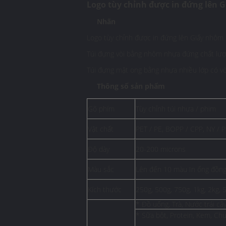
Logo tùy chỉnh được in đứng lên G
Nhãn
Logo tùy chỉnh được in đứng lên Giấy nhôm 
Túi đựng vòi bằng nhôm nhựa đứng chất lượn
Túi đựng mật ong bằng nhựa nhiều lớp có vò
Thông số sản phẩm
Gõ phím
Tùy chỉnh túi nhựa / phim
Vật chất
PET / PE, BOPP / CPP, NY / P
Độ dày
20-200 microns
Màu sắc
Lên đến 10 màu In ống đồn
Kích thước
250g, 500g, 750g, 1kg, 2kg,
* Đồ uống, Trà, Nước trái câ
* Sữa bột, Protein, Kem, Ch