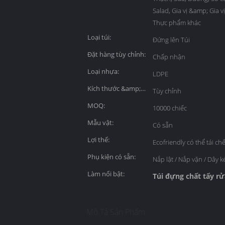
Salad, Gia vị &amp; Gia v
Thực phẩm khác
Loại túi:
Đứng lên Túi
Đặt hàng tùy chỉnh:
Chấp nhận
Loại nhựa:
LDPE
Kích thước &amp;
Tùy chỉnh
độ dày:
MOQ:
10000 chiếc
Mẫu vật:
Có sẵn
Lợi thế:
Ecofriendly có thể tái ch
Phụ kiện có sẵn:
Nắp lật / Nắp vặn / Dây k
Làm nổi bật:
Túi đựng chất tẩy r
Mô Tả Sản Phẩm