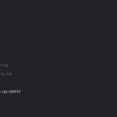
t ong
 tại chỗ
i cây VMPET