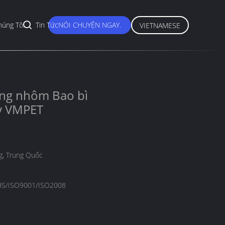
húng Tôi
Tin Tức
NÓI CHUYỆN NGAY.
VIETNAMESE
ồng nhôm Bao bì
ây VMPET
, Trung Quốc
S/ISO9001/ISO2008