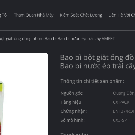
 Tôi
Tham Quan Nhà Máy
Kiểm Soát Chất Lượng
Liên Hệ Với C
bột giặt ống đồng nhôm Bao bì Bao bì nước ép trái cây VMPET
Bao bì bột giặt ống đ
Bao bì nước ép trái c
Thông tin chi tiết sản phẩm:
Nguồn gốc:
Quảng Đông
Hàng hiệu:
CX PACK
Chứng nhận:
EN137/ROH
Số mô hình:
CX3-SP