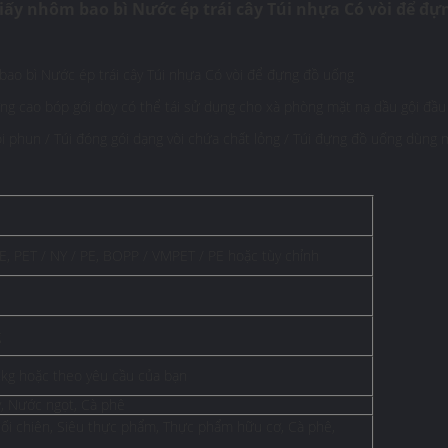
iấy nhôm bao bì Nước ép trái cây Túi nhựa Có vòi để đự
bao bì Nước ép trái cây Túi nhựa Có vòi để đựng đồ uống
g cao bóp gói doy có thể tái sử dụng cho xà phòng mặt nạ dầu gội đầu
i phun / Túi đóng gói dạng vòi chứa chất lỏng / Túi đựng đồ uống dùng 
E, PET / NY / PE, BOPP / VMPET / PE hoặc tùy chỉnh
g
 5kg hoặc theo yêu cầu của bạn
y, Nước ngọt, Cà phê
uối chiên, Siêu thực phẩm, Thực phẩm hữu cơ, Cà phê,