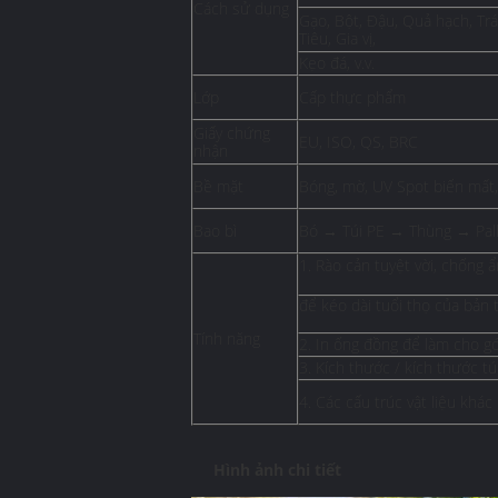
Cách sử dụng
Gạo, Bột, Đậu, Quả hạch, Trá
Tiêu, Gia vị,
Kẹo đá, v.v.
Lớp
Cấp thực phẩm
Giấy chứng
EU, ISO, QS, BRC
nhận
Bề mặt
Bóng, mờ, UV Spot biến mất, 
Bao bì
Bó → Túi PE → Thùng → Pal
1. Rào cản tuyệt vời, chống 
để kéo dài tuổi thọ của bản 
Tính năng
2. In ống đồng để làm cho g
3. Kích thước / kích thước t
4. Các cấu trúc vật liệu khá
Hình ảnh chi tiết