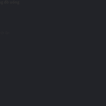
ng đồ uống
một lần