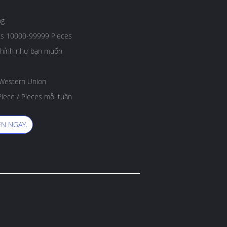
ng
es 10000-99999 Pieces
 chỉnh như bạn muốn
, Western Union
iece / Pieces mỗi tuần
N NGAY.