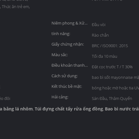
ị, Thức ăn trẻ em,
Niêm phong & Xử
Đầu vòi
lý:
tính năng:
Rào chắn
Giấy chứng nhận:
BRC / ISO9001: 2015
Màu sắc:
Tối đa 10 màu
Điều khoản thanh
Đặt cọc trước T / T 30%
toán:
Cách sử dụng:
bao bì sốt mayonnaise mậ
Kết thúc bề mặt:
ế
bóng hoặc mờ hoặc tia UV
Hải cảng:
éo đôi
Sán Đầu, Thâm Quyến
ửa bằng lá nhôm
Túi đựng chất tẩy rửa ống đồng
Bao bì nước trá
,
,