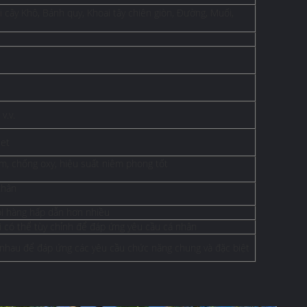
i cây Khô, Bánh quy, Khoai tây chiên giòn, Đường, Muối,
v.v.
let
ẩm, chống oxy, hiệu suất niêm phong tốt
thân
ói hàng hấp dẫn hơn nhiều
úi có thể tùy chỉnh để đáp ứng yêu cầu cá nhân
c nhau để đáp ứng các yêu cầu chức năng chung và đặc biệt