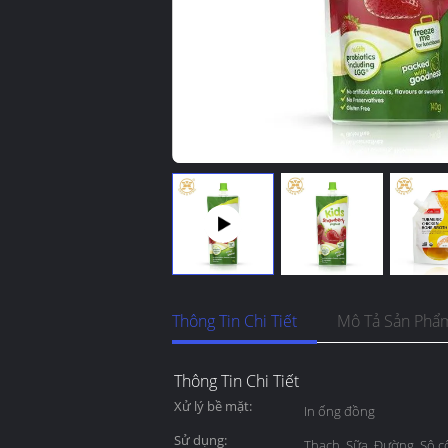
Thông Tin Chi Tiết
Mô Tả Sản Phẩ
Thông Tin Chi Tiết
Xử lý bề mặt:
In ống đồng
Sử dụng:
Thạch, Sữa, Đường, Sô cô