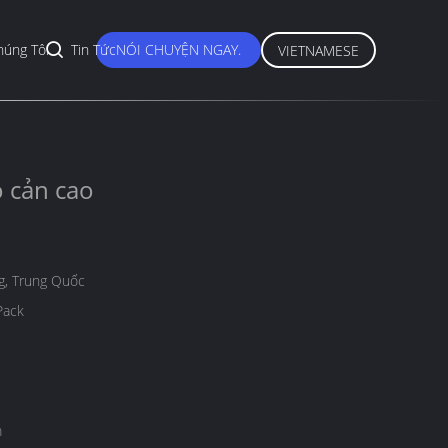
húng Tôi
Tin Tức
NÓI CHUYỆN NGAY.
VIETNAMESE
o cản cao
, Trung Quốc
Pack
m