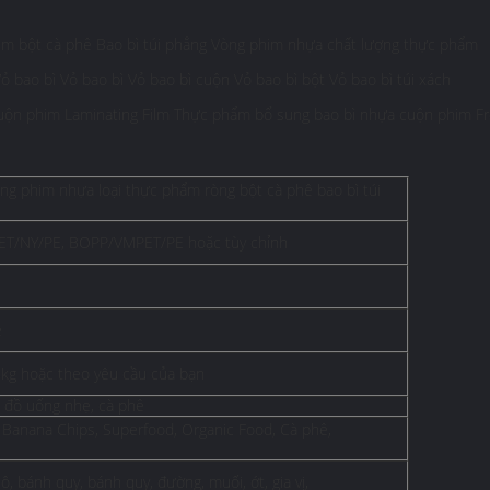
him bột cà phê Bao bì túi phẳng Vòng phim nhựa chất lượng thực phẩm
ao bì Vỏ bao bì Vỏ bao bì cuộn Vỏ bao bì bột Vỏ bao bì túi xách
uộn phim Laminating Film Thực phẩm bổ sung bao bì nhựa cuộn phim F
g phim nhựa loại thực phẩm ròng bột cà phê bao bì túi
PET/NY/PE, BOPP/VMPET/PE hoặc tùy chỉnh
e
 5kg hoặc theo yêu cầu của bạn
y, đồ uống nhẹ, cà phê
, Banana Chips, Superfood, Organic Food, Cà phê,
hô, bánh quy, bánh quy, đường, muối, ớt, gia vị,