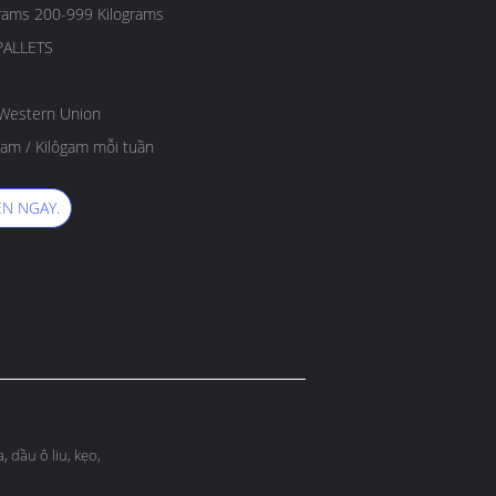
grams 200-999 Kilograms
PALLETS
, Western Union
am / Kilôgam mỗi tuần
N NGAY.
, dầu ô liu, kẹo,