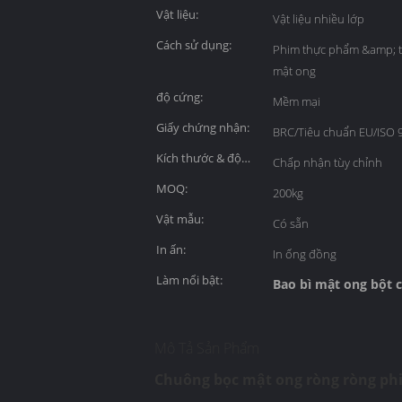
Vật liệu:
Vật liệu nhiều lớp
Cách sử dụng:
Phim thực phẩm &amp; t
mật ong
độ cứng:
Mềm mại
Giấy chứng nhận:
BRC/Tiêu chuẩn EU/ISO 
Kích thước & độ
Chấp nhận tùy chỉnh
dày:
MOQ:
200kg
Vật mẫu:
Có sẵn
In ấn:
In ống đồng
Làm nổi bật:
Bao bì mật ong bột 
Mô Tả Sản Phẩm
Chuông bọc mật ong ròng ròng phi