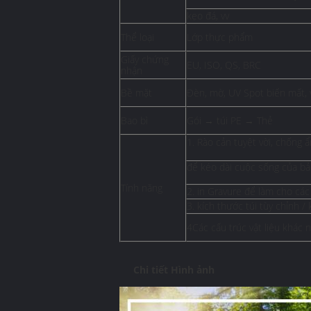
kẹo đá, vv
Thể loại
Lớp thực phẩm
Giấy chứng
EU, ISO, QS, BRC
nhận
Bề mặt
Đèn, mờ, UV Spot biến mất, 
Bao bì
Gói → túi PE → Thẻ
1. Rào cản tuyệt vời, chống 
để kéo dài cuộc sống của bả
Tính năng
2. in Gravure để làm cho cá
3. kích thước túi tùy chỉnh 
4Các cấu trúc vật liệu khác
Chi tiết Hình ảnh