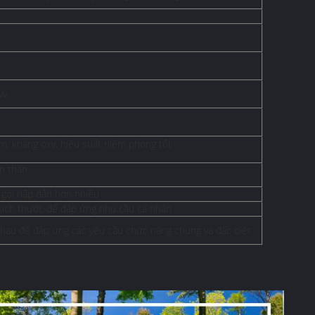
vv
ẩm, kháng oxy, hiệu suất niêm phong tốt
n thân
c gói hấp dẫn hơn nhiều
/ kích thước để đáp ứng nhu cầu cá nhân
 nhau để đáp ứng các yêu cầu chức năng chung và đặc biệt