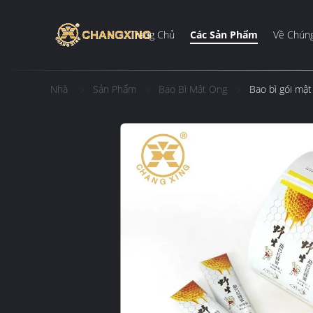
Trang Chủ
Các Sản Phẩm
Về Chúng
Nhà
Sản Phẩm
Bao Bì Mật Ong
Bao bì gói mật