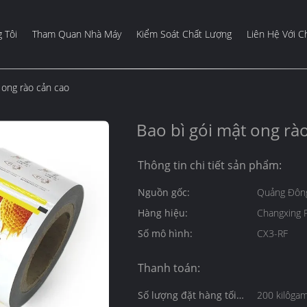
 Tôi
Tham Quan Nhà Máy
Kiểm Soát Chất Lượng
Liên Hệ Với C
 ong rào cản cao
Bao bì gói mật ong rà
Thông tin chi tiết sản phẩm:
Nguồn gốc:
Quảng Đông
Hàng hiệu:
Changxing 
Số mô hình:
CX3-RF
Thanh toán:
Số lượng đặt hàng tối
200 kilôga