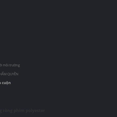
với môi trường
THẨM QUYỀN
a cuộn
g ròng phim polyester