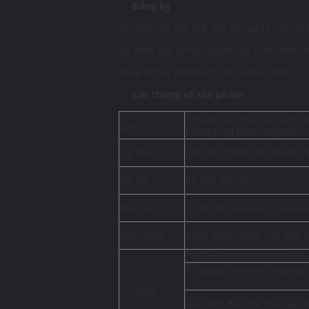
Đăng ký
Vỏ phim kim loại mật ong Vỏ bao bì cuộn p
Bộ phim bao bì thực phẩm đục hốm nhôm Vỏ b
Royal Honey Aluminum Film Sachet Bao bì c
Các thông số sản phẩm
Chuông bọc mật ong ròng ròn
Loại
phẳng ròng phim polyester
Vật liệu
PET/PE, BOPP/CPP, NY/PE, 
Độ dày
20-200 micron
Màu sắc
Tối đa 10 màu sắc in Gravur
Kích thước
250g, 500g, 750g, 1kg, 2kg,
* Đồ uống, trà, nước trái câ
* Sữa bột, Protein, Creamer
Sử dụng
Gạo, bột, đậu, hạt, trái cây k