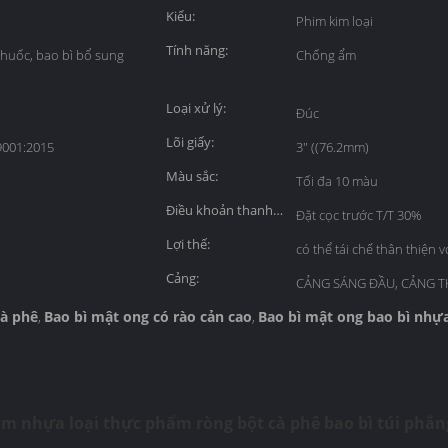
Kiểu:
Phim kim loại
Tính năng:
huốc, bao bì bổ sung
Chống ẩm
Loại xử lý:
Đúc
Lõi giấy:
9001:2015
3" ((76.2mm)
Màu sắc:
Tối đa 10 màu
Điều khoản thanh
Đặt cọc trước T/T 30%
toán:
Lợi thế:
có thể tái chế thân thiện 
Cảng:
CẢNG SÁNG ĐẦU, CẢNG 
cà phê
Bao bì mật ong có rào cản cao
Bao bì mật ong bao bì nhự
,
,
m nhựa loại thực phẩm ròng bột cà phê bao bì túi phẳn